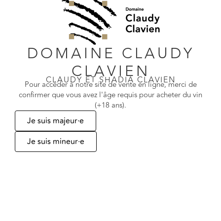
KATEGORIE
Barrique-Auswahl
JAHRGANG
2023
,
2024
DOMAINE CLAUDY
CLAVIEN
CLAUDY ET SHADIA CLAVIEN
Pour accéder à notre site de vente en ligne, merci de
FORMAT
50 cl, 75 cl, 150 cl
confirmer que vous avez l'âge requis pour acheter du vin
(+18 ans).
Je suis majeur·e
Je suis mineur·e
Ähnliche Produkte