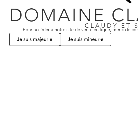
Weinberg, Weine mit
DOMAINE CL
40 Jahre Leidenschaft und Know-h
CLAUDY ET 
Pour accéder à notre site de vente en ligne, merci de con
Je suis majeur·e
Je suis mineur·e
Entdecken Sie unsere Weine