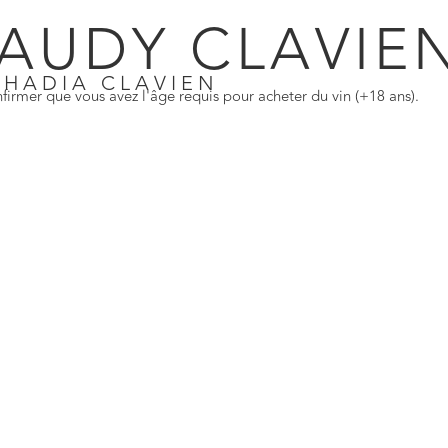
 Seele
AUDY CLAVIE
ow
SHADIA CLAVIEN
firmer que vous avez l'âge requis pour acheter du vin (+18 ans).