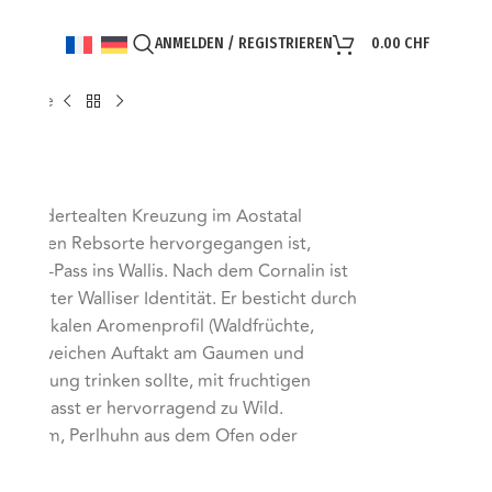
ANMELDEN / REGISTRIEREN
0.00
CHF
 Rouge
hrhundertealten Kreuzung im Aostatal
ekannten Rebsorte hervorgegangen ist,
hard-Pass ins Wallis. Nach dem Cornalin ist
prägter Walliser Identität. Er besticht durch
em rustikalen Aromenprofil (Waldfrüchte,
 einem weichen Auftakt am Gaumen und
man jung trinken sollte, mit fruchtigen
eller passt er hervorragend zu Wild.
et, Lamm, Perlhuhn aus dem Ofen oder