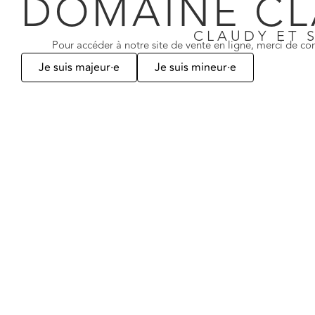
DOMAINE CL
Ähnliche Produkte
CLAUDY ET 
Pour accéder à notre site de vente en ligne, merci de con
Je suis majeur·e
Je suis mineur·e
Gamay
Pinot Noir
Klassische Rotweine
Klassische Rotwei