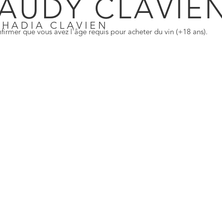
AUDY CLAVIE
SHADIA CLAVIEN
firmer que vous avez l'âge requis pour acheter du vin (+18 ans).
Diolinoir
ne
Klassische Rotweine