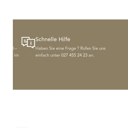
ung
Schnelle Hilfe
CHF 500.–
Haben Sie eine Frage ? Rufen Sie uns
 direkt im
einfach unter
027 455 24 23
an.