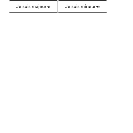
Je suis majeur·e
Je suis mineur·e
Gamay
Pinot Noir
Rouges classiques
Rouges classiques