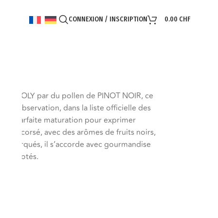
CONNEXION / INSCRIPTION
0.00
CHF
DE DIOLY par du pollen de PINOT NOIR, ce
s d’observation, dans la liste officielle des
e une parfaite maturation pour exprimer
un vin corsé, avec des arômes de fruits noirs,
nins marqués, il s’accorde avec gourmandise
ats mijotés.