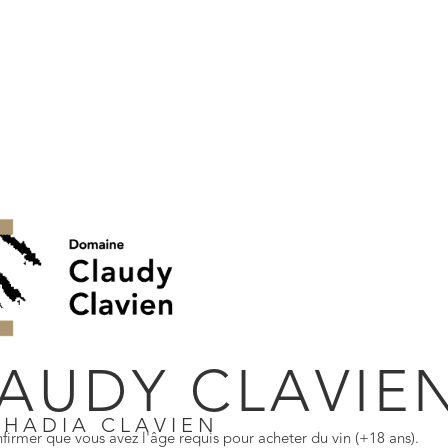
Rouges classi
2024
,
50 cl, 
AUDY CLAVIE
SHADIA CLAVIEN
firmer que vous avez l'âge requis pour acheter du vin (+18 ans).