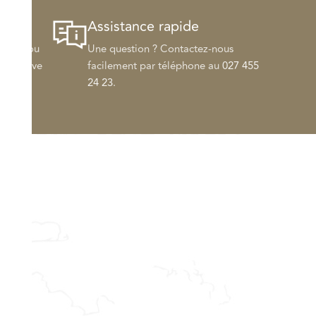
Assistance rapide
 500.– ou
Une question ? Contactez-nous
 à la cave
facilement par téléphone au
027 455
24 23
.