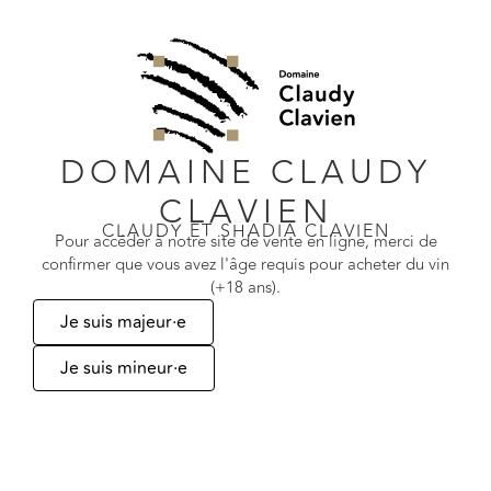
Teilen:
Zusätzliche Informationen
KATEGORIE
Klassische Weißweine
DOMAINE CLAUDY
CLAVIEN
JAHRGANG
2024
,
2025
CLAUDY ET SHADIA CLAVIEN
Pour accéder à notre site de vente en ligne, merci de
confirmer que vous avez l'âge requis pour acheter du vin
(+18 ans).
FORMAT
50 cl, 75 cl, 150 cl
Je suis majeur·e
Je suis mineur·e
Ähnliche Produkte